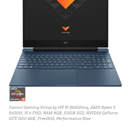
Лаптоп Gaming Victus by HP 15-fb0026nq, AMD Ryzen 5
5600H, 15.6 FHD, RAM 8GB, 512GB SSD, NVIDIA GeForce
GTX 1650 4GB, FreeDOS, Performance Blue