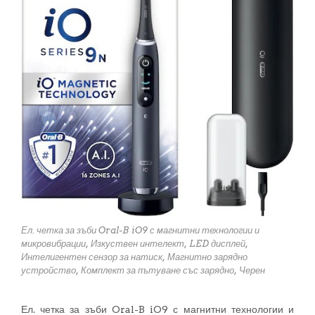
Ел. четка за зъби Oral-B iO9 с магнитни технологии и
микровибрации, Изкуствен интелект, LED дисплей,
Интелигентен сензор за натиск, Магнитно зарядно
устройство, Комплект за пътуване със зарядно, Черен
Ел. четка за зъби Oral-B iO9 с магнитни технологии и