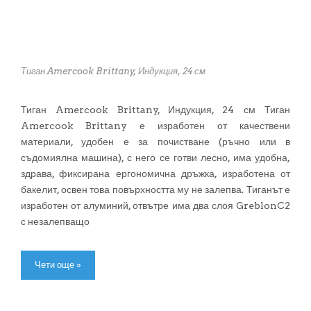
Тиган Amercook Brittany, Индукция, 24 см
Тиган Amercook Brittany, Индукция, 24 см Тиган
Amercook Brittany е изработен от качествени
материали, удобен е за почистване (ръчно или в
съдомиялна машина), с него се готви лесно, има удобна,
здрава, фиксирана ергономична дръжка, изработена от
бакелит, освен това повърхността му не залепва. Тиганът е
изработен от алуминий, отвътре има два слоя GreblonC2
с незалепващо
Чети още »