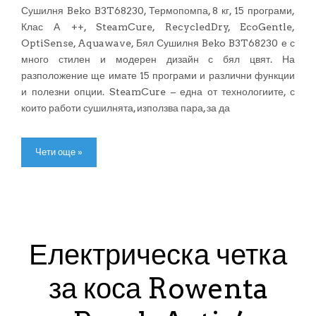
Сушилня Beko B3T68230, Термопомпа, 8 кг, 15 програми,
Клас А ++, SteamCure, RecycledDry, EcoGentle,
OptiSense, Aquawave, Бял Сушилня Beko B3T68230 е с
много стилен и модерен дизайн с бял цвят. На
разположение ще имате 15 програми и различни функции
и полезни опции. SteamCure – една от технологиите, с
които работи сушилнята, използва пара, за да
Чети още »
Електрическа четка
за коса Rowenta