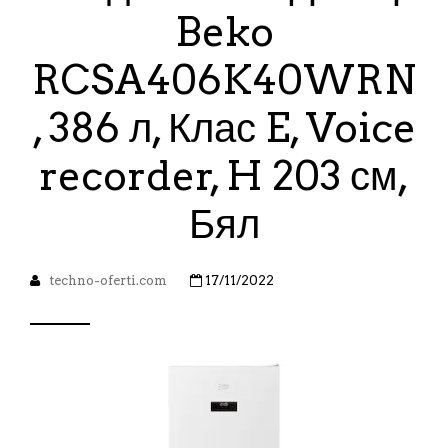
Beko
RCSA406K40WRN
, 386 л, Клас E, Voice
recorder, H 203 см,
Бял
techno-oferti.com
17/11/2022