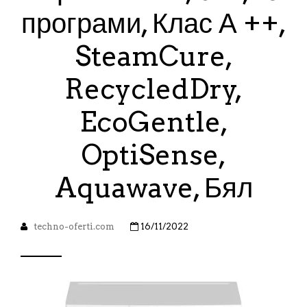
програми, Клас А ++,
SteamCure,
RecycledDry,
EcoGentle,
OptiSense,
Aquawave, Бял
techno-oferti.com
16/11/2022