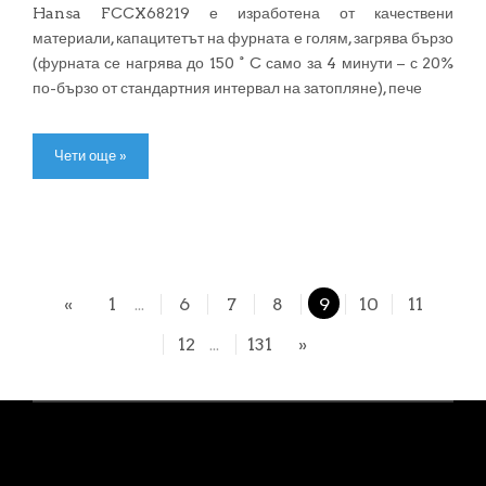
Hansa FCCX68219 е изработена от качествени
материали, капацитетът на фурната е голям, загрява бързо
(фурната се нагрява до 150 ° C само за 4 минути – с 20%
по-бързо от стандартния интервал на затопляне), пече
Чети още »
«
1
6
7
8
9
10
11
...
12
131
»
...