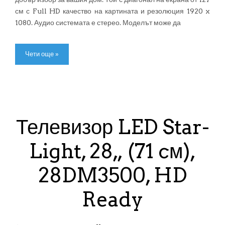
см с Full HD качество на картината и резолюция 1920 x
1080. Аудио системата е стерео. Моделът може да
Чети още »
Телевизор LED Star-
Light, 28„ (71 cм),
28DM3500, HD
Ready