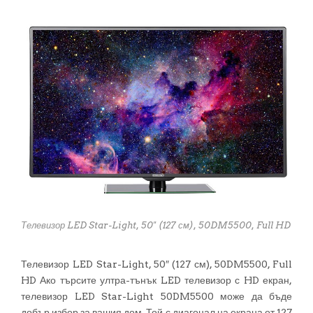
Телевизор LED Star-Light, 50" (127 см), 50DM5500, Full HD
Телевизор LED Star-Light, 50″ (127 см), 50DM5500, Full
HD Ако търсите ултра-тънък LED телевизор с HD екран,
телевизор LED Star-Light 50DM5500 може да бъде
добър избор за вашия дом. Той с диагонал на екрана от 127