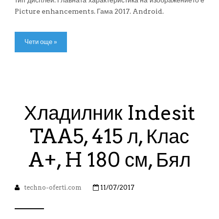
тип дисплей. Главната характеристика на изображението е
Picture enhancements. Гама 2017. Android.
Чети още »
Хладилник Indesit
TAA5, 415 л, Клас
A+, H 180 см, Бял
techno-oferti.com
11/07/2017