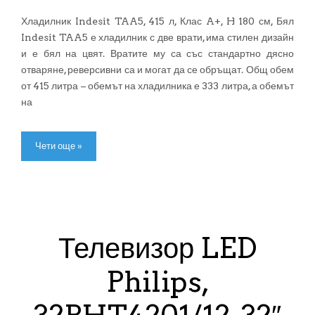
Хладилник Indesit TAA5, 415 л, Клас A+, H 180 см, Бял
Indesit TAA5 е хладилник с две врати, има стилен дизайн
и е бял на цвят. Вратите му са със стандартно дясно
отваряне, реверсивни са и могат да се обръщат. Общ обем
от 415 литра – обемът на хладилника е 333 литра, а обемът
на
Чети още »
Телевизор LED
Philips,