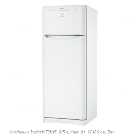
Хладилник Indesit TAA5, 415 л, Клас A+, H 180 см, Бял