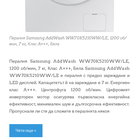
Пералня Samsung AddWash WW70K5210WW/LE, 1200 об/
мин, 7 кг, Клас A+++, Бяла
Пералня Samsung AddWash WW70K5210WW/LE,
1200 об/мин, 7 кг, Клас A+++, Бяла Samsung AddWash
WW70K5210WW/LE е пералня с предно зареждане и
LED дисплей. Капацитетът й на зареждане е 7 кг. Енергиен
клас A+++. Центрофуга 1200 об/мин. Цифровият
инверторен мотор осигурява първокласна енергийна
ефективност, минимален шум и дългосрочна ефективност.
Пропуснали ли сте да сложите в пералнята някоя
Чети още »