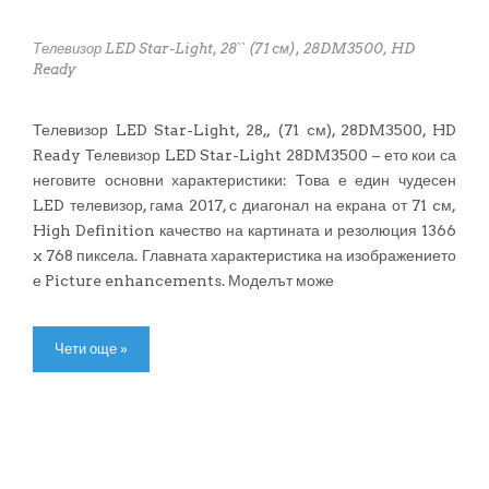
Телевизор LED Star-Light, 28`` (71 cм), 28DM3500, HD
Ready
Телевизор LED Star-Light, 28„ (71 cм), 28DM3500, HD
Ready Телевизор LED Star-Light 28DM3500 – ето кои са
неговите основни характеристики: Това е един чудесен
LED телевизор, гама 2017, с диагонал на екрана от 71 cм,
High Definition качество на картината и резолюция 1366
x 768 пиксела. Главната характеристика на изображението
е Picture enhancements. Моделът може
Чети още »