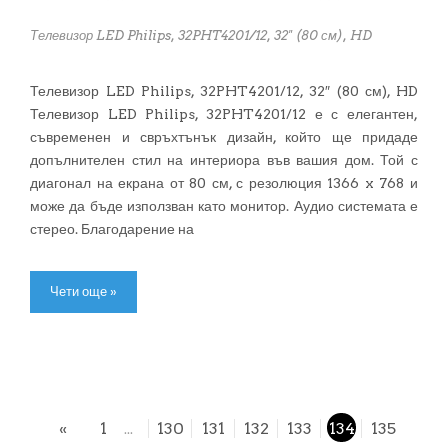
Телевизор LED Philips, 32PHT4201/12, 32" (80 см), HD
Телевизор LED Philips, 32PHT4201/12, 32″ (80 см), HD
Телевизор LED Philips, 32PHT4201/12 е с елегантен,
съвременен и свръхтънък дизайн, който ще придаде
допълнителен стил на интериора във вашия дом. Той с
диагонал на екрана от 80 см, с резолюция 1366 x 768 и
може да бъде използван като монитор. Аудио системата е
стерео. Благодарение на
Чети още »
«
1
130
131
132
133
134
135
...