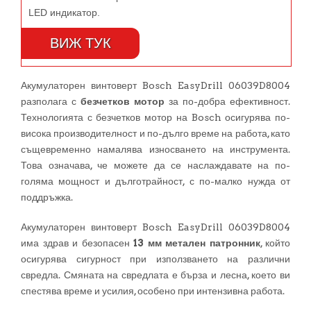
LED индикатор.
ВИЖ ТУК
Акумулаторен винтоверт Bosch EasyDrill 06039D8004
разполага с
безчетков мотор
за по-добра ефективност.
Технологията с безчетков мотор на Bosch осигурява по-
висока производителност и по-дълго време на работа, като
същевременно намалява износването на инструмента.
Това означава, че можете да се наслаждавате на по-
голяма мощност и дълготрайност, с по-малко нужда от
поддръжка.
Акумулаторен винтоверт Bosch EasyDrill 06039D8004
има здрав и безопасен
13 мм метален патронник
, който
осигурява сигурност при използването на различни
свредла. Смяната на свредлата е бърза и лесна, което ви
спестява време и усилия, особено при интензивна работа.