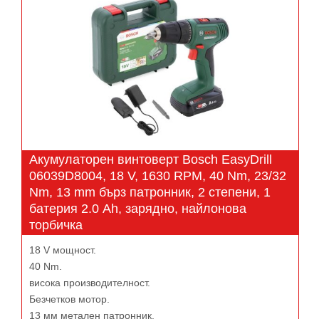
Акумулаторен винтоверт Bosch EasyDrill
06039D8004, 18 V, 1630 RPM, 40 Nm, 23/32
Nm, 13 mm бърз патронник, 2 степени, 1
батерия 2.0 Ah, зарядно, найлонова
торбичка
18 V мощност.
40 Nm.
висока производителност.
Безчетков мотор.
13 мм метален патронник.