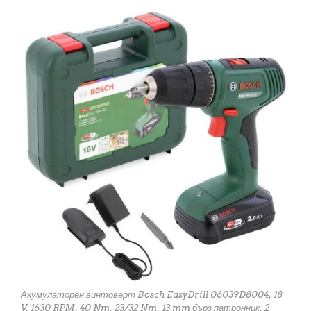
Акумулаторен винтоверт Bosch EasyDrill 06039D8004, 18
V, 1630 RPM, 40 Nm, 23/32 Nm, 13 mm бърз патронник, 2