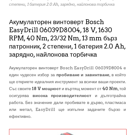
степени, 1 батерия 2.0 Ah, зарядно, найлонова торбичка
Акумулаторен винтоверт Bosch
EasyDrill 06039D8004, 18 V, 1630
RPM, 40 Nm, 23/32 Nm, 13 mm бърз
патронник, 2 степени, 1 батерия 2.0 Ah,
зарядно, найлонова торбичка
Акумулаторен винтоверт Bosch EasyDrill 06039D8004 е
един чудесен избор за
пробиване и завинтване
, в който
ще откриете идеалния инструмент за всички ваши проекти.
Със своите
18 V мощност
и въртящ момент от
40 Nm
, той
осигурява
висока производителност
и дълготрайна
работа. Без значение дали пробивате в дърво, пластмаса
или метал, EasyDrill ще изпълни задачите бързо и
ефективно.