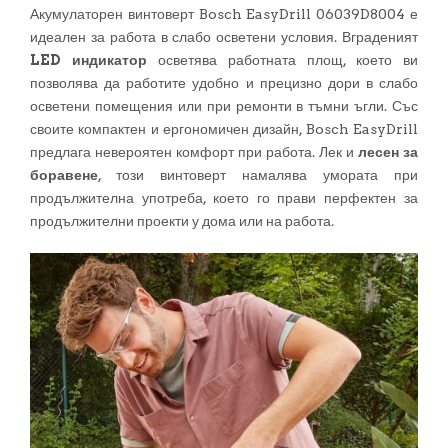
Акумулаторен винтоверт Bosch EasyDrill 06039D8004 е
идеален за работа в слабо осветени условия. Вграденият
LED индикатор
осветява работната площ, което ви
позволява да работите удобно и прецизно дори в слабо
осветени помещения или при ремонти в тъмни ъгли. Със
своите компактен и ергономичен дизайн, Bosch EasyDrill
предлага невероятен комфорт при работа. Лек и
лесен за
боравене
, този винтоверт намалява умората при
продължителна употреба, което го прави перфектен за
продължителни проекти у дома или на работа.