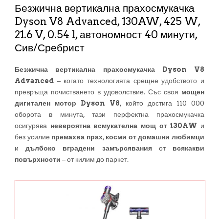
Безжична вертикална прахосмукачка
Dyson V8 Advanced, 130AW, 425 W,
21.6 V, 0.54 l, автономност 40 минути,
Сив/Сребрист
Безжична вертикална прахосмукачка Dyson V8
Advanced
– когато технологията срещне удобството и
превръща почистването в удоволствие. Със своя
мощен
дигитален мотор Dyson V8
, който достига 110 000
оборота в минута, тази перфектна прахосмукачка
осигурява
невероятна всмукателна мощ от 130AW
и
без усилие
премахва прах
,
косми от домашни любимци
и
дълбоко вградени замърсявания
от
всякакви
повърхности
– от килим до паркет.