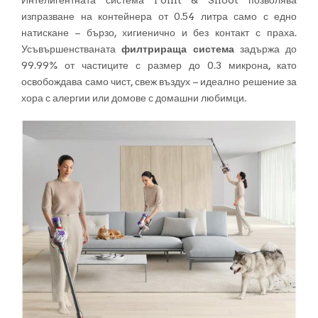
Интелигентната система Point & Shoot позволява
изпразване на контейнера от 0.54 литра само с едно
натискане – бързо, хигиенично и без контакт с праха.
Усъвършенстваната
филтрираща система
задържа до
99.99% от частиците с размер до 0.3 микрона, като
освобождава само чист, свеж въздух – идеално решение за
хора с алергии или домове с домашни любимци.