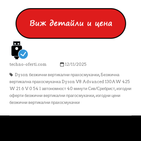
techno-oferti.com
12/11/2025
Dyson безжични вертикални прахосмукачки
,
Безжична
вертикална прахосмукачка Dyson V8 Advanced 130AW 425
W 21 6 V 0 54 l автономност 40 минути Сив/Сребрист
,
изгодни
оферти безжични вертикални прагосмукачки
,
изгодни цени
безжични вертикални прахосмукачки