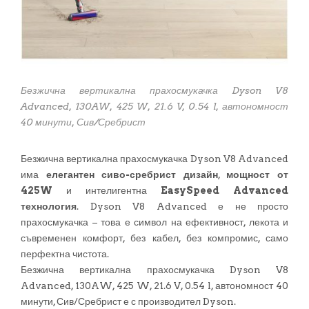
Безжична вертикална прахосмукачка Dyson V8
Advanced, 130AW, 425 W, 21.6 V, 0.54 l, автономност
40 минути, Сив/Сребрист
Безжична вертикална прахосмукачка Dyson V8 Advanced
има
елегантен сиво-сребрист дизайн
,
мощност от
425W
и интелигентна
EasySpeed Advanced
технология
. Dyson V8 Advanced е не просто
прахосмукачка – това е символ на ефективност, лекота и
съвременен комфорт, без кабел, без компромис, само
перфектна чистота.
Безжична вертикална прахосмукачка Dyson V8
Advanced, 130AW, 425 W, 21.6 V, 0.54 l, автономност 40
минути, Сив/Сребрист е с производител Dyson.