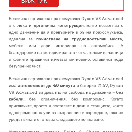
ВИЖ ТУК
Безжична вертикална прахосмукачка Dyson V8 Advanced
е с
лека и ергонична конструкция
, която позволява с
едно движение да я превърнете в ръчна прахосмукачка,
идеална за
почистване на труднодостъпни места
,
мебели или дори интериора на автомобила. А
благодарение на моторизираната четка, големите частици
и фините прашинки изчезват мигновено, оставяйки пода
безупречно чист.
Безжична вертикална прахосмукачка Dyson V8 Advanced
има
автономност до 40 минути
и батерия 21.6V, Dyson
V8 Advanced ви дава пълна свобода на движение –
без
кабели
, без ограничения, без компромис. Когато
приключите, просто я поставяте в докинг станцията, която
едновременно служи за съхранение и зареждане, така че
уредът винаги е готов за следващото почистване.