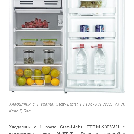
Хладилник с 1 врата Star-Light FTTM-93FWH, 93 л,
Клас F, Бял
Хладилник с 1 врата Star-Light FTTM-93FWH е
климатичен клас N-ST-T
. Годишна енергийна