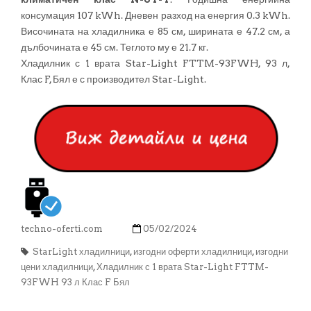
консумация 107 kWh. Дневен разход на енергия 0.3 kWh.
Височината на хладилника е 85 см, ширината е 47.2 см, а
дълбочината е 45 см. Теглото му е 21.7 кг.
Хладилник с 1 врата Star-Light FTTM-93FWH, 93 л,
Клас F, Бял е с производител Star-Light.
techno-oferti.com
05/02/2024
StarLight хладилници
,
изгодни оферти хладилници
,
изгодни
цени хладилници
,
Хладилник с 1 врата Star-Light FTTM-
93FWH 93 л Клас F Бял