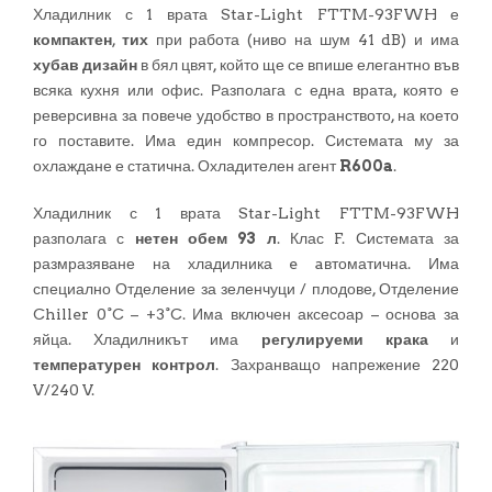
Хладилник с 1 врата Star-Light FTTM-93FWH е
компактен
,
тих
при работа (ниво на шум 41 dB) и има
хубав дизайн
в бял цвят, който ще се впише елегантно във
всяка кухня или офис. Разполага с една врата, която е
реверсивна за повече удобство в пространството, на което
го поставите. Има един компресор. Системата му за
охлаждане е статична. Охладителен агент
R600a
.
Хладилник с 1 врата Star-Light FTTM-93FWH
разполага с
нетен обем 93 л
. Клас F. Системата за
размразяване на хладилника e aвтоматична. Има
специално Отделение за зеленчуци / плодове, Отделение
Chiller 0°C – +3°C. Има включен аксесоар – основа за
яйца. Хладилникът има
регулируеми крака
и
температурен контрол
. Захранващо напрежение 220
V/240 V.