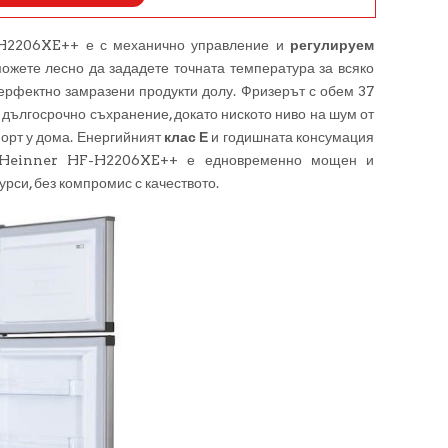
-H2206XE++ е с механично управление и
регулируем
можете лесно да зададете точната температура за всяко
перфектно замразени продукти долу. Фризерът с обем 37
 дългосрочно съхранение, докато ниското ниво на шум от
орт у дома. Енергийният
клас Е
и годишната консумация
е Heinner HF-H2206XE++ е едновременно мощен и
урси, без компромис с качеството.