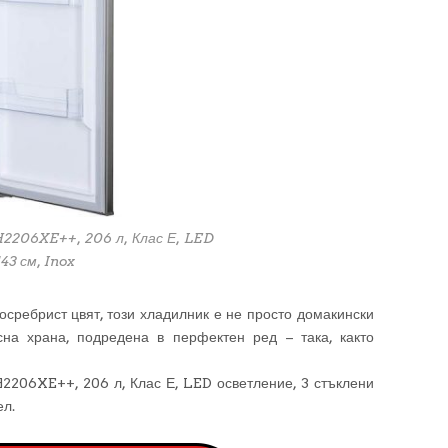
2206XE++, 206 л, Клас Е, LED
43 см, Inox
осребрист цвят, този хладилник е не просто домакински
сна храна, подредена в перфектен ред – така, както
2206XE++, 206 л, Клас Е, LED осветление, 3 стъклени
ел.