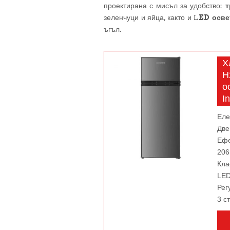
проектирана с мисъл за удобство:
т
зеленчуци и яйца, както и L
ED осве
ъгъл.
Х
H
о
I
Еле
Две
Ефе
206
Кла
LED
Рег
3 с