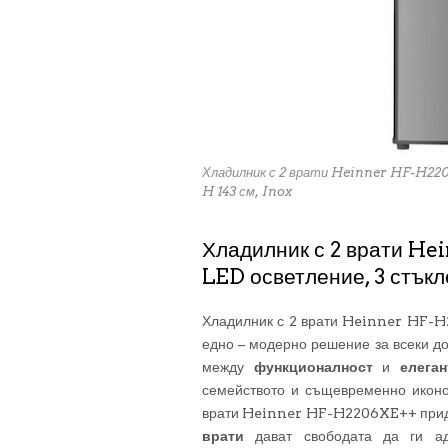
Хладилник с 2 врати Heinner HF-H220
H 143 см, Inox
Хладилник с 2 врати He
LED осветление, 3 стъкл
Хладилник с 2 врати Heinner HF-H
едно – модерно решение за всеки до
между
функционалност
и
елега
семейството и същевременно иконо
врати Heinner HF-H2206XE++ придав
врати
дават свободата да ги ада