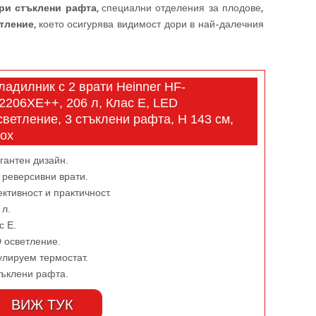
ри стъклени рафта
, специални отделения за плодове,
тление
, което осигурява видимост дори в най-далечния
ладилник с 2 врати Heinner HF-
2206XE++, 206 л, Клас Е, LED
светление, 3 стъклени рафта, H 143 см,
nox
гантен дизайн.
 реверсивни врати.
ктивност и практичност.
 л.
с Е.
 осветление.
улируем термостат.
тъклени рафта.
ВИЖ ТУК