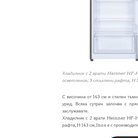
Хладилник с 2 врати Heinner HF-H
осветление, 3 стъклени рафта, H 1
С височина от 143 см и стилен тъмн
уред. Всяка сутрин започва с пря
заслужавате.
Хладилник с 2 врати Heinner HF-H
рафта, H 143 см, Inox е с производит