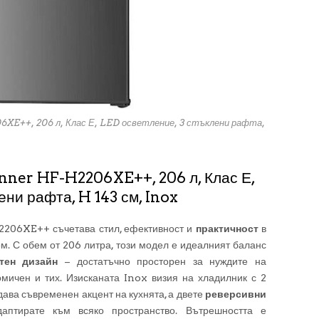
6XE++, 206 л, Клас Е, LED осветление, 3 стъклени рафта,
inner HF-H2206XE++, 206 л, Клас Е,
ени рафта, H 143 см, Inox
2206XE++ съчетава стил, ефективност и
практичност
в
м. С обем от 206 литра, този модел е идеалният баланс
нтен дизайн
– достатъчно просторен за нуждите на
мичен и тих. Изисканата Inox визия на хладилник с 2
а съвременен акцент на кухнята, а двете
реверсивни
птирате към всяко пространство. Вътрешността е