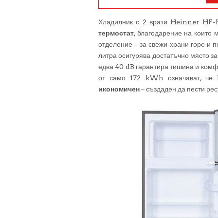
Хладилник с 2 врати Heinner HF
термостат
, благодарение на които 
отделение – за свежи храни горе и 
литра осигурява достатъчно място за
едва 40 dB гарантира тишина и комф
от само 172 kWh означават, ч
икономичен
– създаден да пести рес