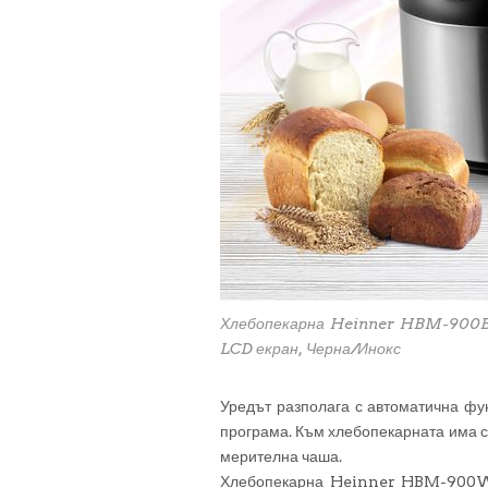
Хлебопекарна Heinner HBM-900B
LCD екран, Черна/Инокс
Уредът разполага с автоматична фун
програма. Към хлебопекарната има с
мерителна чаша.
Хлебопекарна Heinner HBM-900WH