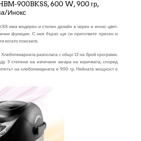
HBM-900BKSS, 600 W, 900 гр,
на/Инокс
 има модерен и стилен дизайн в черен и инокс цвят.
ични функции. С нея бързо ще си приготвите пресен и
и когато поискате.
. Хлебопекарната разполага с общо 12 на брой програми.
у 3 степени на изпичане загара на коричката, според
итетът на хлебопекарната е 900 гр. Нейната мощност е