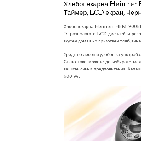
Хлебопекарна Heinner 
Таймер, LCD екран, Чер
Хлебопекарна Heinner HBM-900BKSS
Тя разполага с LCD дисплей и разл
вкусен домашно приготвен хляб, винаг
Уредът е лесен и удобен за употреба
Също така можете да избирате межд
вашите лични предпочитания. Капац
600 W.