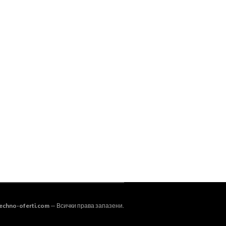
FACEBOOK
TWITTER
GOOGLE
PINTEREST
echno-oferti.com
— Всички права запазени.