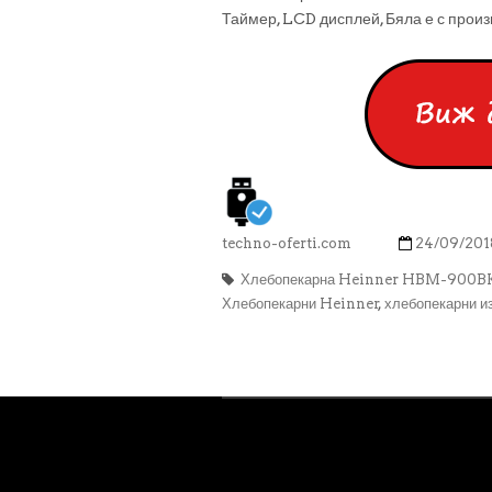
Таймер, LCD дисплей, Бяла е с прои
techno-oferti.com
24/09/201
Хлебопекарна Heinner HBM-900BK
Хлебопекарни Heinner
,
хлебопекарни и