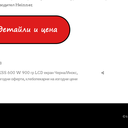
зводител Heinner.
8
SS 600 W 900 гр LCD екран Черна/Инокс
,
згодни оферти
,
хлебопекарни на изгодни цени
©
t