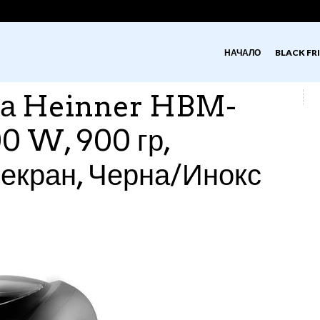
НАЧАЛО
BLACK FRI
на Heinner HBM-
0 W, 900 гр,
екран, Черна/Инокс