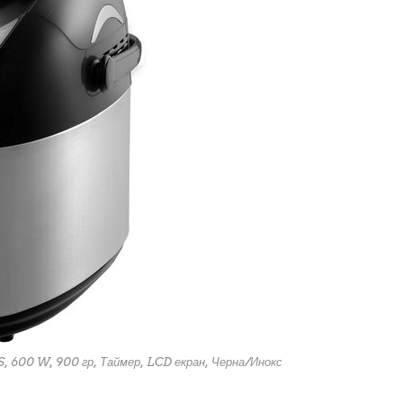
600 W, 900 гр, Таймер, LCD екран, Черна/Инокс