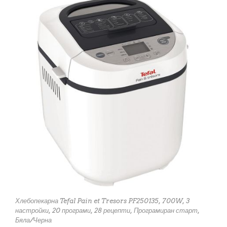
Хлебопекарна Tefal Pain et Tresors PF250135, 700W, 3
настройки, 20 програми, 28 рецепти, Програмиран старт,
Бяла/Черна